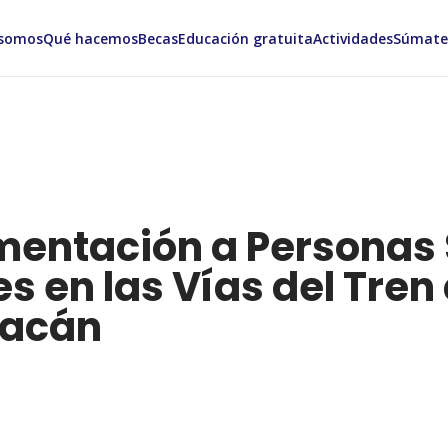
 somos
Qué hacemos
Becas
Educación gratuita
Actividades
Súmate
mentación a Personas 
s en las Vías del Tren
iacán