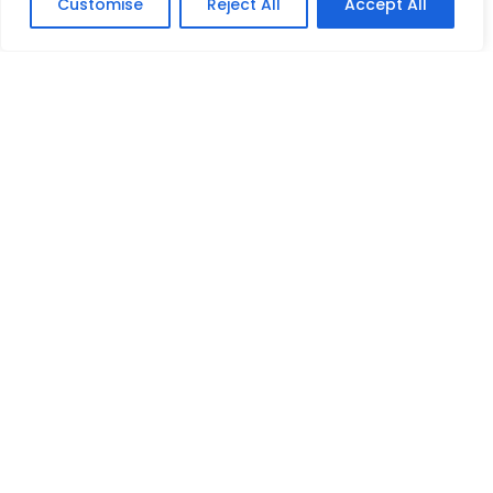
Customise
Reject All
Accept All
Organización sin fines de lucro que impulsa
el acceso a la educación, el bienestar y el
desarrollo social.
FUNDACIÓN
Quiénes somos
Qué hacemos