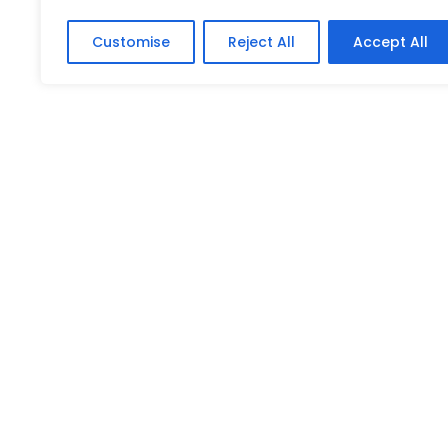
Customise
Reject All
Accept All
Q
Organización sin fines de lucro que impulsa
el acceso a la educación, el bienestar y el
A
desarrollo social.