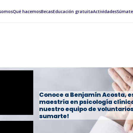
 somos
Qué hacemos
Becas
Educación gratuita
Actividades
Súmate
Conoce a Benjamín Acosta, es
maestría en psicología clínic
nuestro equipo de voluntario
sumarte!